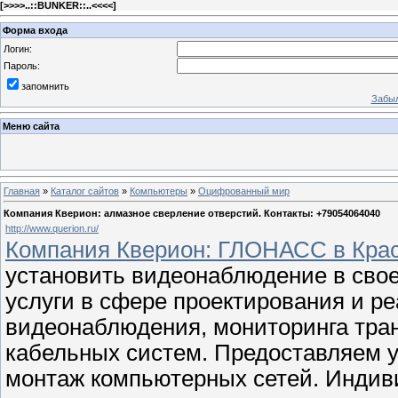
[
>>>>..::BUNKER::..<<<<
]
Форма входа
Логин:
Пароль:
запомнить
Забыл
Меню сайта
Главная
»
Каталог сайтов
»
Компьютеры
»
Оцифрованный мир
Компания Кверион: алмазное сверление отверстий. Контакты: +79054064040
http://www.querion.ru/
Компания Кверион: ГЛОНАСС в Крас
установить видеонаблюдение в сво
услуги в сфере проектирования и ре
видеонаблюдения, мониторинга тран
кабельных систем. Предоставляем у
монтаж компьютерных сетей. Индив