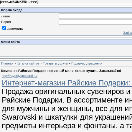
[
>>>>..::BUNKER::..<<<<
]
Форма входа
Логин:
Пароль:
запомнить
Забыл
Меню сайта
Главная
»
Каталог сайтов
»
Товары и услуги
»
Подарки, украшения
Компания Райские Подарки: офисный мини-гольф купить. Заказывайте!
http://rayskiyepodarki.ru/
Интернет-магазин Райские Подарки:
Продажа оригинальных сувениров и 
Райские Подарки. В ассортименте и
для мужчины и женщины, все для иг
Swarovski и шкатулки для украшений
предметы интерьера и фонтаны, а 