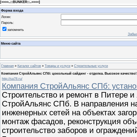
[
>>>>..::BUNKER::..<<<<
]
Форма входа
Логин:
Пароль:
запомнить
Забыл
Меню сайта
Главная
»
Каталог сайтов
»
Товары и услуги
»
Строительные услуги
Компания СтройАльянс СПб: цокольный сайдинг - отделка. Высокое качество!
http://sa78.ru/
Компания СтройАльянс СПб: установ
Строительство и ремонт в Питере и
СтройАльянс СПб. В направления н
инженерных сетей на объектах заго
монтаж фасадов, реконструкция объ
строительство заборов и ограждений