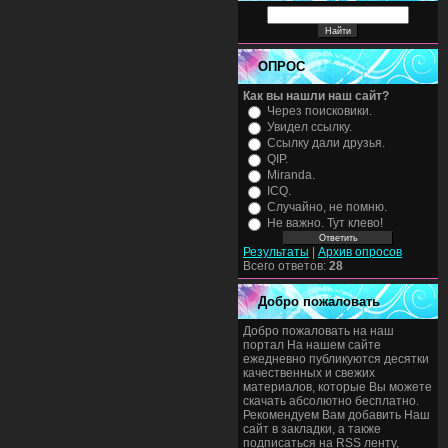
ОПРОС
Как вы нашли наш сайт?
Через поисковики.
Увидел ссылку.
Ссылку дали друзья.
QIP.
Miranda.
ICQ.
Случайно, не помню.
Не важно. Тут клево!
Результаты
|
Архив опросов
Всего ответов:
28
Добро пожаловать
Добро пожаловать на наш
портал На нашем сайте
ежедневно публикуются десятки
качественных и свежих
материалов, которые Вы можете
скачать абсолютно бесплатно.
Рекомендуем Вам добавить Наш
сайт в закладки, а также
подписаться на RSS ленту,