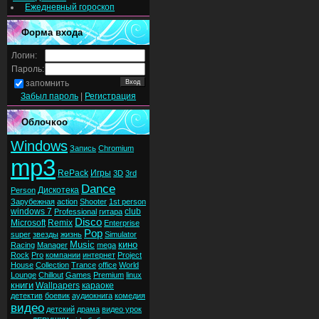
Ежедневный гороскоп
Форма входа
Логин:
Пароль:
запомнить
Забыл пароль
|
Регистрация
Облочкоо
Windows
Запись
Chromium
mp3
RePack
Игры
3D
3rd
Dance
Дискотека
Person
Зарубежная
action
Shooter
1st person
windows 7
club
Professional
гитара
Disco
Microsoft
Remix
Enterprise
Pop
super
звезды
жизнь
Simulator
Music
кино
Racing
Manager
mega
Rock
Pro
компании
интернет
Project
House
Collection
Trance
office
World
Lounge
Chillout
Games
Premium
linux
книги
Wallpapers
караоке
детектив
боевик
аудиокнига
комедия
видео
детский
драма
видео урок