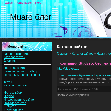
Главная
Регистрация
Вход
Muaro блог
Меню сайта
Каталог сайтов
Главная
»
Каталог сайтов
»
Наука и о
Главная страница
Каталог статей
Дневник
Компания Studyso: бесплатн
Гостевая книга
http://studyso.at/
Банеры сайта ..::БуНкЕр::..
Прикольные видео клипы
Бесплатное обучение в Европе - ко
государственную форму обучения в
Тесты
подбор жилья и получение визы, оф
Каталог файлов
Переходов
:
459
|
Рейтинг
:
0.0
/
0
Фотоальбом
Всего комментариев
:
0
Форум
Информация о сайте
Каталог сайтов
***ЧАТ***
Сайт для вас