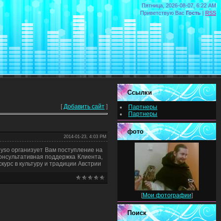
Пятница, 2026-08-07, 6:22 AM
Приветствую Вас
Гость
|
RSS
Ссылки
[
Добавить сайт
]
Партнеры
Партнеры
фото
2014-01-23, 4:03 PM
dyso организует Вам поступление на
онсультативная поддержка Клиента,
курс в культуру и традиции Австрии
[
Мои фотографии
]
Поиск