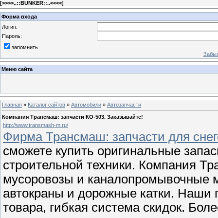
[
>>>>..::BUNKER::..<<<<
]
Форма входа
Логин:
Пароль:
запомнить
Забыл
Меню сайта
Главная
»
Каталог сайтов
»
Автомобили
»
Автозапчасти
Компания Трансмаш: запчасти КО-503. Заказывайте!
http://www.transmash-m.ru/
Фирма Трансмаш: запчасти для снег
сможете купить оригинальные запас
строительной техники. Компания Тр
мусоровозы и каналопромывочные 
автокраны и дорожные катки. Наши 
товара, гибкая система скидок. Бо