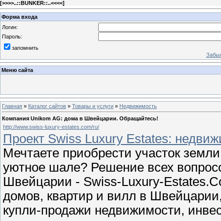
[
>>>>..::BUNKER::..<<<<
]
Форма входа
Логин:
Пароль:
запомнить
Забыл
Меню сайта
Главная
»
Каталог сайтов
»
Товары и услуги
»
Недвижимость
Компания Unikom AG: дома в Швейцарии. Обращайтесь!
http://www.swiss-luxury-estates.com/ru/
Проект Swiss Luxury Estates: недви
Мечтаете приобрести участок земли
уютное шале? Решение всех вопрос
Швейцарии - Swiss-Luxury-Estates.
домов, квартир и вилл в Швейцарии
купли-продажи недвижимости, инве