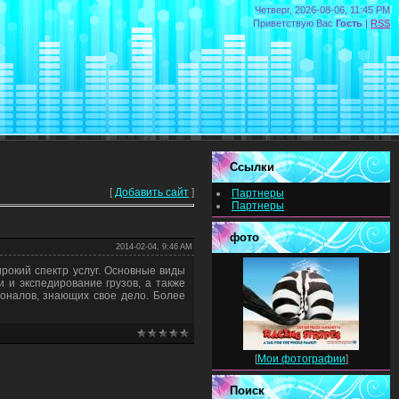
Четверг, 2026-08-06, 11:45 PM
Приветствую Вас
Гость
|
RSS
Ссылки
[
Добавить сайт
]
Партнеры
Партнеры
фото
2014-02-04, 9:46 AM
ирокий спектр услуг. Основные виды
 и экспедирование грузов, а также
оналов, знающих свое дело. Более
[
Мои фотографии
]
Поиск