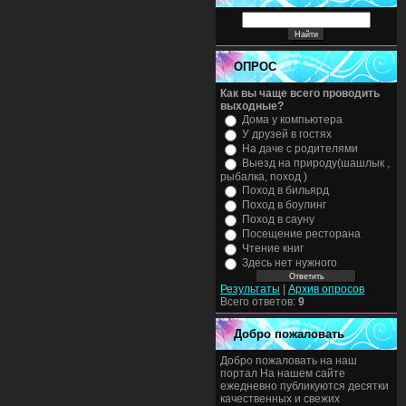
ОПРОС
Как вы чаще всего проводить
выходные?
Дома у компьютера
У друзей в гостях
На даче с родителями
Выезд на природу(шашлык ,
рыбалка, поход )
Поход в бильярд
Поход в боулинг
Поход в сауну
Посещение ресторана
Чтение книг
Здесь нет нужного
Результаты
|
Архив опросов
Всего ответов:
9
Добро пожаловать
Добро пожаловать на наш
портал На нашем сайте
ежедневно публикуются десятки
качественных и свежих