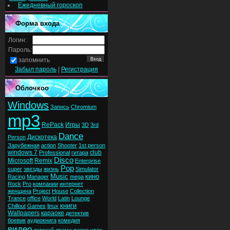
Ежедневный гороскоп
Форма входа
Логин:
Пароль:
запомнить
Забыл пароль
|
Регистрация
Облочкоо
Windows
Запись
Chromium
mp3
RePack
Игры
3D
3rd
Dance
Дискотека
Person
Зарубежная
action
Shooter
1st person
windows 7
club
Professional
гитара
Disco
Microsoft
Remix
Enterprise
Pop
super
звезды
жизнь
Simulator
Music
кино
Racing
Manager
mega
Rock
Pro
компании
интернет
женщина
Project
House
Collection
Trance
office
World
Latin
Lounge
книги
Chillout
Games
linux
Wallpapers
караоке
детектив
боевик
аудиокнига
комедия
видео