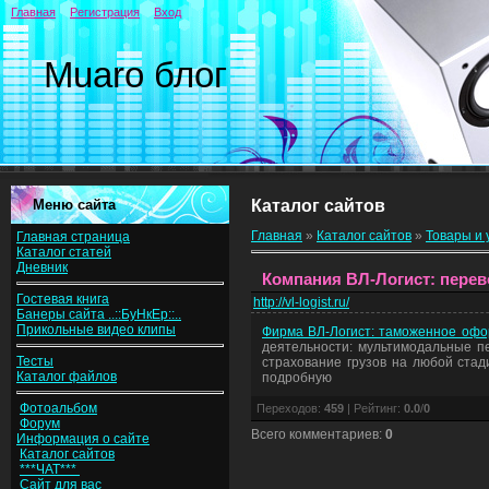
Главная
Регистрация
Вход
Muaro блог
Меню сайта
Каталог сайтов
Главная
»
Каталог сайтов
»
Товары и 
Главная страница
Каталог статей
Дневник
Компания ВЛ-Логист: перев
Гостевая книга
http://vl-logist.ru/
Банеры сайта ..::БуНкЕр::..
Прикольные видео клипы
Фирма ВЛ-Логист: таможенное офор
деятельности: мультимодальные пе
Тесты
страхование грузов на любой ста
Каталог файлов
подробную
Фотоальбом
Переходов
:
459
|
Рейтинг
:
0.0
/
0
Форум
Всего комментариев
:
0
Информация о сайте
Каталог сайтов
***ЧАТ***
Сайт для вас