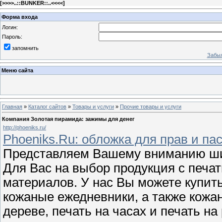
[
>>>>..::BUNKER::..<<<<
]
Форма входа
Логин:
Пароль:
запомнить
Забыл
Меню сайта
Главная
»
Каталог сайтов
»
Товары и услуги
»
Прочие товары и услуги
Компания Золотая пирамида: зажимы для денег
http://phoeniks.ru/
Phoeniks.Ru: обложка для прав и па
Представляем Вашему вниманию шир
Для Вас на выбор продукция с печат
материалов. У нас Вы можете купит
кожаные ежедневники, а также кожан
дереве, печать на часах и печать на