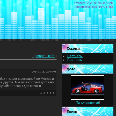
Суббота, 2026-08-08, 0:23 AM
Приветствую Вас
Гость
|
RSS
Ссылки
[
Добавить сайт
]
Партнеры
Партнеры
фото
2014-01-13, 12:46 PM
бак и кошек с доставкой по Москве и
ое другое. Мы гарантируем доставку
купайте товары для собак и
[
Тачки(машины)
]
Поиск