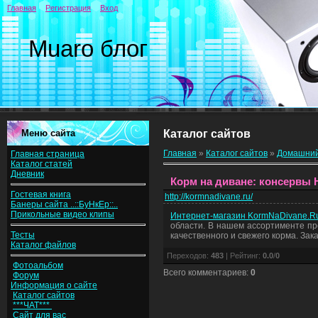
Главная
Регистрация
Вход
Muaro блог
Меню сайта
Каталог сайтов
Главная
»
Каталог сайтов
»
Домашний
Главная страница
Каталог статей
Дневник
Корм на диване: консервы H
Гостевая книга
http://kormnadivane.ru/
Банеры сайта ..::БуНкЕр::..
Прикольные видео клипы
Интернет-магазин KormNaDivane.Ru
области. В нашем ассортименте пре
Тесты
качественного и свежего корма. За
Каталог файлов
Переходов
:
483
|
Рейтинг
:
0.0
/
0
Фотоальбом
Всего комментариев
:
0
Форум
Информация о сайте
Каталог сайтов
***ЧАТ***
Сайт для вас