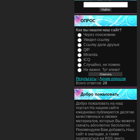
ОПРОС
Как вы нашли наш сайт?
Через поисковики.
Увидел ссылку.
Ссылку дали друзья.
QIP.
Miranda.
ICQ.
Случайно, не помню.
Не важно. Тут клево!
Результаты
|
Архив опросов
Всего ответов:
28
Добро пожаловать
Добро пожаловать на наш
портал На нашем сайте
ежедневно публикуются десятки
качественных и свежих
материалов, которые Вы можете
скачать абсолютно бесплатно.
Рекомендуем Вам добавить Наш
сайт в закладки, а также
подписаться на RSS ленту,