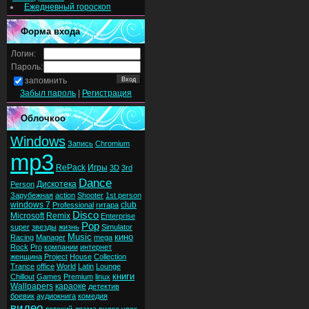
Ежедневный гороскоп
Форма входа
Логин:
Пароль:
запомнить
Забыл пароль
|
Регистрация
Облочкоо
Windows
Запись
Chromium
mp3
RePack
Игры
3D
3rd
Dance
Дискотека
Person
Зарубежная
action
Shooter
1st person
windows 7
club
Professional
гитара
Disco
Microsoft
Remix
Enterprise
Pop
super
звезды
жизнь
Simulator
Music
кино
Racing
Manager
mega
Rock
Pro
компании
интернет
женщина
Project
House
Collection
Trance
office
World
Latin
Lounge
книги
Chillout
Games
Premium
linux
Wallpapers
караоке
детектив
боевик
аудиокнига
комедия
видео