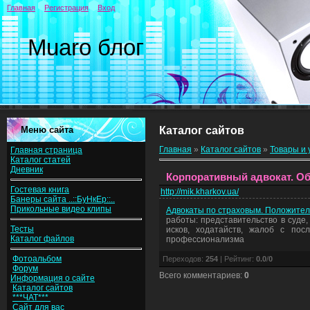
Главная
Регистрация
Вход
Muaro блог
Меню сайта
Каталог сайтов
Главная
»
Каталог сайтов
»
Товары и 
Главная страница
Каталог статей
Дневник
Корпоративный адвокат. О
Гостевая книга
http://mik.kharkov.ua/
Банеры сайта ..::БуНкЕр::..
Прикольные видео клипы
Адвокаты по страховым. Положител
работы: представительство в суде
Тесты
исков, ходатайств, жалоб с по
Каталог файлов
профессионализма
Фотоальбом
Переходов
:
254
|
Рейтинг
:
0.0
/
0
Форум
Всего комментариев
:
0
Информация о сайте
Каталог сайтов
***ЧАТ***
Сайт для вас