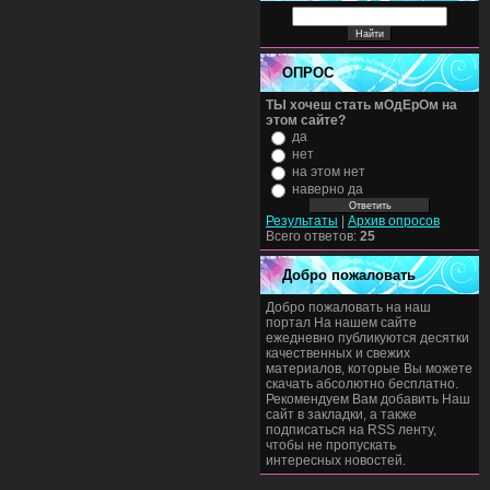
ОПРОС
ТЫ хочеш стать мОдЕрОм на
этом сайте?
да
нет
на этом нет
наверно да
Результаты
|
Архив опросов
Всего ответов:
25
Добро пожаловать
Добро пожаловать на наш
портал На нашем сайте
ежедневно публикуются десятки
качественных и свежих
материалов, которые Вы можете
скачать абсолютно бесплатно.
Рекомендуем Вам добавить Наш
сайт в закладки, а также
подписаться на RSS ленту,
чтобы не пропускать
интересных новостей.