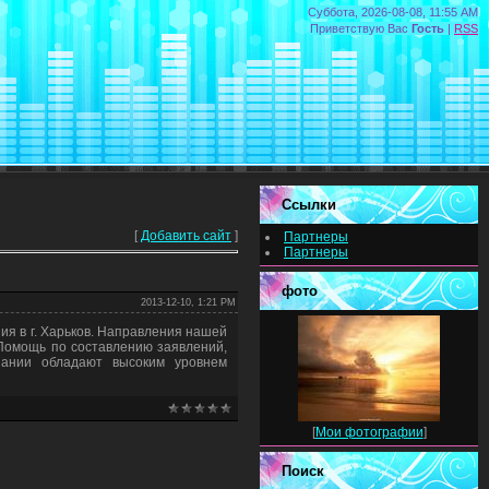
Суббота, 2026-08-08, 11:55 AM
Приветствую Вас
Гость
|
RSS
Ссылки
[
Добавить сайт
]
Партнеры
Партнеры
фото
2013-12-10, 1:21 PM
ия в г. Харьков. Направления нашей
 Помощь по составлению заявлений,
пании обладают высоким уровнем
[
Мои фотографии
]
Поиск