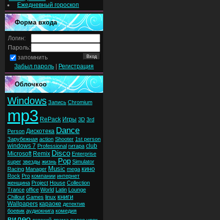
Ежедневный гороскоп
Форма входа
Логин:
Пароль:
запомнить
Забыл пароль
|
Регистрация
Облочкоо
Windows
Запись
Chromium
mp3
RePack
Игры
3D
3rd
Dance
Дискотека
Person
Зарубежная
action
Shooter
1st person
windows 7
club
Professional
гитара
Disco
Microsoft
Remix
Enterprise
Pop
super
звезды
жизнь
Simulator
Music
кино
Racing
Manager
mega
Rock
Pro
компании
интернет
женщина
Project
House
Collection
Trance
office
World
Latin
Lounge
книги
Chillout
Games
linux
Wallpapers
караоке
детектив
боевик
аудиокнига
комедия
видео