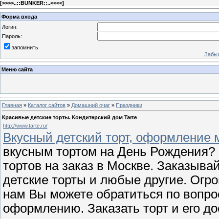
[
>>>>..::BUNKER::..<<<<
]
Форма входа
Логин:
Пароль:
запомнить
Забыл
Меню сайта
Главная
»
Каталог сайтов
»
Домашний очаг
»
Праздники
Красивые детские торты. Кондитерский дом Tarte
http://www.tarte.ru/
Вкусный детский торт, оформление
вкусным тортом на День Рождения?
тортов на заказ в Москве. Заказыва
детские торты и любые другие. Огро
нам Вы можете обратиться по вопрос
оформлению. Заказать торт и его д