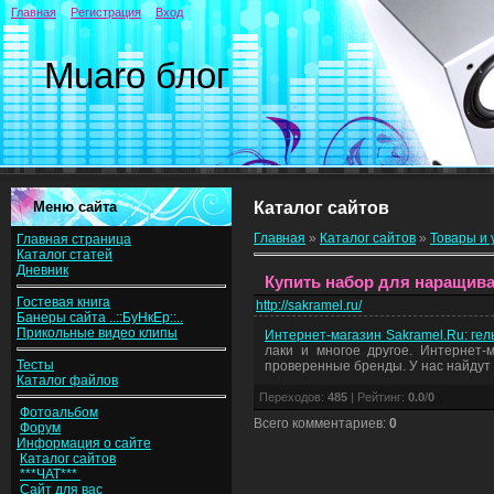
Главная
Регистрация
Вход
Muaro блог
Меню сайта
Каталог сайтов
Главная
»
Каталог сайтов
»
Товары и 
Главная страница
Каталог статей
Дневник
Купить набор для наращиван
Гостевая книга
http://sakramel.ru/
Банеры сайта ..::БуНкЕр::..
Прикольные видео клипы
Интернет-магазин Sakramel.Ru: гел
лаки и многое другое. Интернет-
Тесты
проверенные бренды. У нас найдут 
Каталог файлов
Переходов
:
485
|
Рейтинг
:
0.0
/
0
Фотоальбом
Всего комментариев
:
0
Форум
Информация о сайте
Каталог сайтов
***ЧАТ***
Сайт для вас