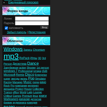
Ежедневный гороскоп
Форма входа
Логин:
Пароль:
запомнить
Забыл пароль
|
Регистрация
Облочкоо
Windows
Запись
Chromium
mp3
RePack
Игры
3D
3rd
Dance
Дискотека
Person
Зарубежная
action
Shooter
1st person
windows 7
club
Professional
гитара
Disco
Microsoft
Remix
Enterprise
Pop
super
звезды
жизнь
Simulator
Music
кино
Racing
Manager
mega
Rock
Pro
компании
интернет
женщина
Project
House
Collection
Trance
office
World
Latin
Lounge
книги
Chillout
Games
Premium
linux
Wallpapers
караоке
детектив
боевик
аудиокнига
комедия
видео