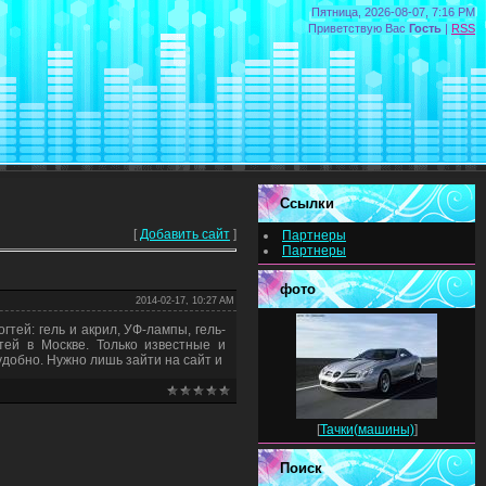
Пятница, 2026-08-07, 7:16 PM
Приветствую Вас
Гость
|
RSS
Ссылки
[
Добавить сайт
]
Партнеры
Партнеры
фото
2014-02-17, 10:27 AM
гтей: гель и акрил, УФ-лампы, гель-
тей в Москве. Только известные и
удобно. Нужно лишь зайти на сайт и
[
Тачки(машины)
]
Поиск