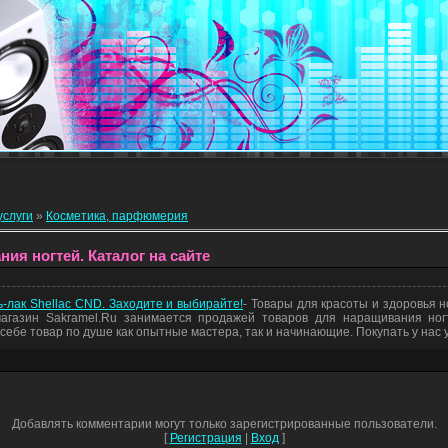
услуги
»
Косметика, парфюмерия
ия ногтей. Каталог на сайте
ь-лак Shellac CND. Заходите и выбирайте!
- Товары для красоты и здоровья но
магазин Sakramel.Ru занимается продажей товаров для наращивания ног
себе товар по душе как опытные мастера, так и начинающие. Покупать у нас 
Добавлять комментарии могут только зарегистрированные пользователи.
[
Регистрация
|
Вход
]