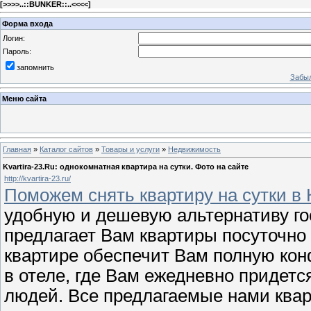
[
>>>>..::BUNKER::..<<<<
]
Форма входа
Логин:
Пароль:
запомнить
Забыл
Меню сайта
Главная
»
Каталог сайтов
»
Товары и услуги
»
Недвижимость
Kvartira-23.Ru: однокомнатная квартира на сутки. Фото на сайте
http://kvartira-23.ru/
Поможем снять квартиру на сутки в 
удобную и дешевую альтернативу г
предлагает Вам квартиры посуточно 
квартире обеспечит Вам полную кон
в отеле, где Вам ежедневно придет
людей. Все предлагаемые нами ква