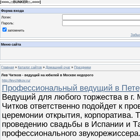
[
>>>>..::BUNKER::..<<<<
]
Форма входа
Логин:
Пароль:
запомнить
Забыл
Меню сайта
Главная
»
Каталог сайтов
»
Домашний очаг
»
Праздники
Лев Читков - ведущий на юбилей в Москве недорого
http://levchitkov.ru/
Профессиональный ведущий в Петерб
Ведущий для любого торжества в г. 
Читков ответственно подойдет к про
церемонии открытия, корпоратива. Т
проведению свадьбы в Испании и Та
профессионального звукорежиссера. 