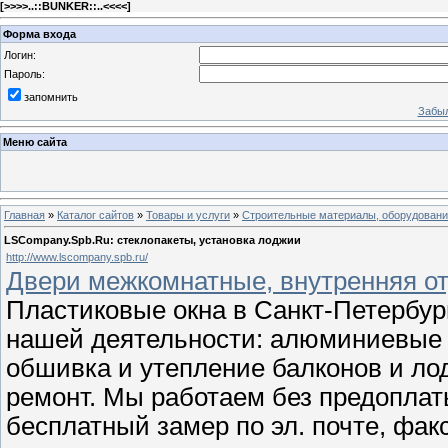
[
>>>>..::BUNKER::..<<<<
]
Форма входа
Логин:
Пароль:
запомнить
Забыл
Меню сайта
Главная
»
Каталог сайтов
»
Товары и услуги
»
Строительные материалы, оборудован
LSCompany.Spb.Ru: стеклопакеты, установка лоджии
http://www.lscompany.spb.ru/
Двери межкомнатные, внутренняя от
Пластиковые окна в Санкт-Петербур
нашей деятельности: алюминиевые 
обшивка и утепление балконов и ло
ремонт. Мы работаем без предоплат
бесплатный замер по эл. почте, фак