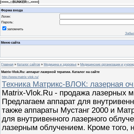
[
>>>>..::BUNKER::..<<<<
]
Форма входа
Логин:
Пароль:
запомнить
Забыл
Меню сайта
Главная
»
Каталог сайтов
»
Медицина и здоровье
»
Медицинские организации и учреж
Matrix-Vlok.Ru: аппарат лазерной терапии. Каталог на сайте
http://www.matrix-vlok.ru/
Техника Матрикс-ВЛОК: лазерная очи
Matrix-Vlok.Ru - продажа лазерных 
Предлагаем аппарат для внутривенн
также аппараты Мустанг 2000 и Матр
для внутривенного лазерного облуче
лазерным облучением. Кроме того, 