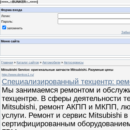
[
>>>>..::BUNKER::..<<<<
]
Форма входа
Логин:
Пароль:
запомнить
Забыл
Меню сайта
Главная
»
Каталог сайтов
»
Автомобили
»
Автосервисы
Mitsubishi Service: оригинальные запчасти Mitsubishi. Разумные цены
http://www.denkos1.ru/
Специализированный техцентр: рем
Мы занимаемся ремонтом и обслуж
техцентре. В сферы деятельности т
Mitsubishi, ремонт АКПП и МКПП, л
услуги. Ремонт и сервис Mitsubishi
сертифицированным оборудованием.