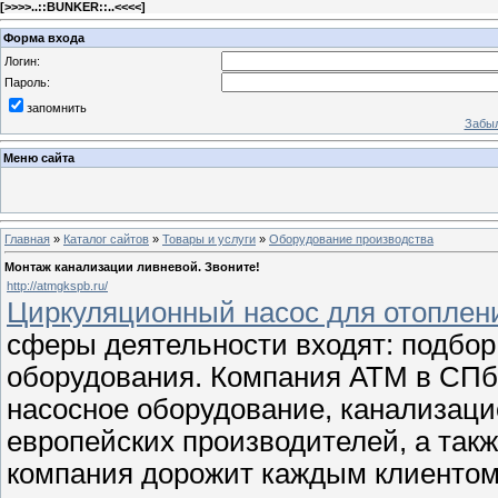
[
>>>>..::BUNKER::..<<<<
]
Форма входа
Логин:
Пароль:
запомнить
Забыл
Меню сайта
Главная
»
Каталог сайтов
»
Товары и услуги
»
Оборудование производства
Монтаж канализации ливневой. Звоните!
http://atmgkspb.ru/
Циркуляционный насос для отопления
сферы деятельности входят: подбор,
оборудования. Компания АТМ в СПб
насосное оборудование, канализац
европейских производителей, а так
компания дорожит каждым клиентом,