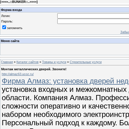
[
>>>>..::BUNKER::..<<<<
]
Форма входа
Логин:
Пароль:
запомнить
Забыл
Меню сайта
Главная
»
Каталог сайтов
»
Товары и услуги
»
Строительные услуги
Монтаж металлических дверей. Звоните!
http://almaz63.ucoz.ru/
Фирма Алмаз: установка дверей нед
установка входных и межкомнатных 
области. Компания Алмаз. Професс
сложности оперативно и качественн
набором необходимого электроинст
Персональный подход к каждому. Б