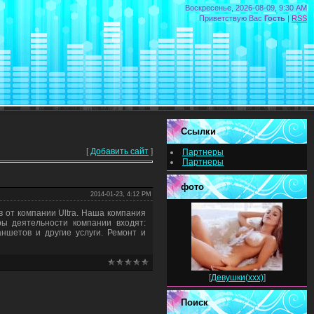
Воскресенье, 2026-08-09, 9:30 AM
Приветствую Вас
Гость
|
RSS
Ссылки
[
Добавить сайт
]
Партнеры
Партнеры
фото
2014-01-23, 4:12 PM
в от компании Ultra. Наша компания
ры деятельности компании входят:
аншетов и другие услуги. Ремонт и
[
Девушки(xxx)
]
Поиск