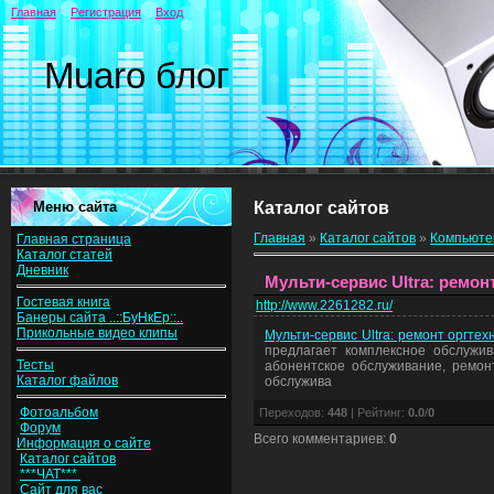
Главная
Регистрация
Вход
Muaro блог
Меню сайта
Каталог сайтов
Главная
»
Каталог сайтов
»
Компьют
Главная страница
Каталог статей
Дневник
Мульти-сервис Ultra: ремон
Гостевая книга
http://www.2261282.ru/
Банеры сайта ..::БуНкЕр::..
Прикольные видео клипы
Мульти-сервис Ultra: ремонт оргтех
предлагает комплексное обслужив
Тесты
абонентское обслуживание, ремонт
Каталог файлов
обслужива
Фотоальбом
Переходов
:
448
|
Рейтинг
:
0.0
/
0
Форум
Всего комментариев
:
0
Информация о сайте
Каталог сайтов
***ЧАТ***
Сайт для вас