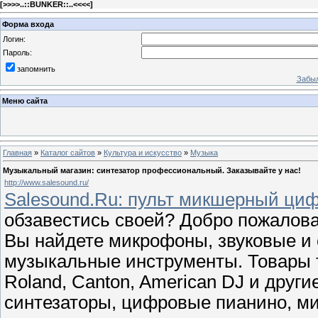
[
>>>>..::BUNKER::..<<<<
]
Форма входа
Логин:
Пароль:
запомнить
Забыл
Меню сайта
Главная
»
Каталог сайтов
»
Культура и искусство
»
Музыка
Музыкальный магазин: синтезатор профессиональный. Заказывайте у нас!
http://www.salesound.ru/
Salesound.Ru: пульт микшерный ци
обзавестись своей? Добро пожалова
Вы найдете микрофоны, звуковые и 
музыкальные инструменты. Товары т
Roland, Canton, American DJ и друг
синтезаторы, цифровые пианино, м