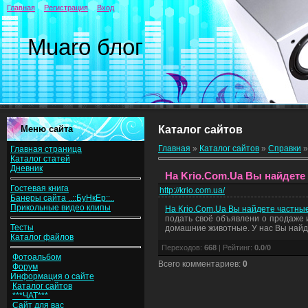
Главная
Регистрация
Вход
Muaro блог
Меню сайта
Каталог сайтов
Главная
»
Каталог сайтов
»
Справки
Главная страница
Каталог статей
Дневник
На Krio.Com.Ua Вы найдете
Гостевая книга
http://krio.com.ua/
Банеры сайта ..::БуНкЕр::..
Прикольные видео клипы
На Krio.Com.Ua Вы найдете частны
подать своё объявлени о продаже и
Тесты
домашние животные. У нас Вы найде
Каталог файлов
Переходов
:
668
|
Рейтинг
:
0.0
/
0
Фотоальбом
Всего комментариев
:
0
Форум
Информация о сайте
Каталог сайтов
***ЧАТ***
Сайт для вас