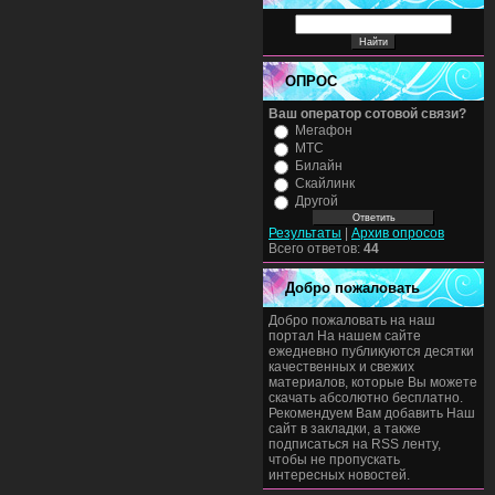
ОПРОС
Ваш оператор сотовой связи?
Мегафон
МТС
Билайн
Скайлинк
Другой
Результаты
|
Архив опросов
Всего ответов:
44
Добро пожаловать
Добро пожаловать на наш
портал На нашем сайте
ежедневно публикуются десятки
качественных и свежих
материалов, которые Вы можете
скачать абсолютно бесплатно.
Рекомендуем Вам добавить Наш
сайт в закладки, а также
подписаться на RSS ленту,
чтобы не пропускать
интересных новостей.