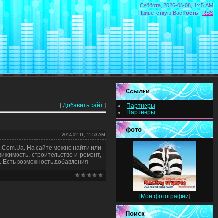
Суббота, 2026-08-08, 1:45 AM
Приветствую Вас
Гость
|
RSS
Ссылки
[
Добавить сайт
]
Партнеры
Партнеры
фото
2014-02-11, 11:53 AM
io.Com.Ua. На сайте можно найти или
вижимость, строительство и ремонт,
. Есть возможность добавления
[
Мои фотографии
]
Поиск