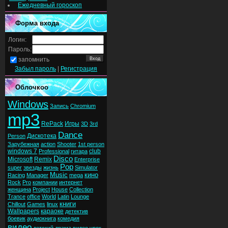
Ежедневный гороскоп
Форма входа
Логин:
Пароль:
запомнить
Забыл пароль
|
Регистрация
Облочкоо
Windows
Запись
Chromium
mp3
RePack
Игры
3D
3rd
Dance
Дискотека
Person
Зарубежная
action
Shooter
1st person
windows 7
club
Professional
гитара
Disco
Microsoft
Remix
Enterprise
Pop
super
звезды
жизнь
Simulator
Music
кино
Racing
Manager
mega
Rock
Pro
компании
интернет
женщина
Project
House
Collection
Trance
office
World
Latin
Lounge
книги
Chillout
Games
linux
Wallpapers
караоке
детектив
боевик
аудиокнига
комедия
видео