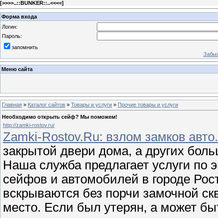
[
>>>>..::BUNKER::..<<<<
]
Форма входа
Логин:
Пароль:
запомнить
Забыл
Меню сайта
Главная
»
Каталог сайтов
»
Товары и услуги
»
Прочие товары и услуги
Необходимо открыть сейф? Мы поможем!
http://zamki-rostov.ru/
Zamki-Rostov.Ru: взлом замков авто
закрытой двери дома, а других боль
Наша служба предлагает услуги по 
сейфов и автомобилей в городе Рос
вскрываются без порчи замочной с
место. Если был утерян, а может быт