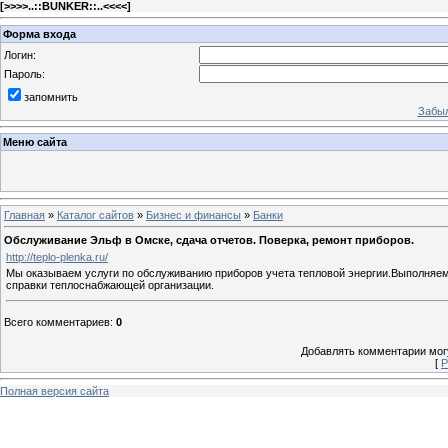
[
>>>>..::BUNKER::..<<<<
]
Форма входа
Логин:
Пароль:
запомнить
Забыл
Меню сайта
Главная
»
Каталог сайтов
»
Бизнес и финансы
»
Банки
Обслуживание Эльф в Омске, сдача отчетов. Поверка, ремонт приборов.
http://teplo-plenka.ru/
Мы оказываем услуги по обслуживанию приборов учета тепловой энергии.Выполняем 
справки теплоснабжающей организации.
Всего комментариев
:
0
Добавлять комментарии могу
[
Р
Полная версия сайта