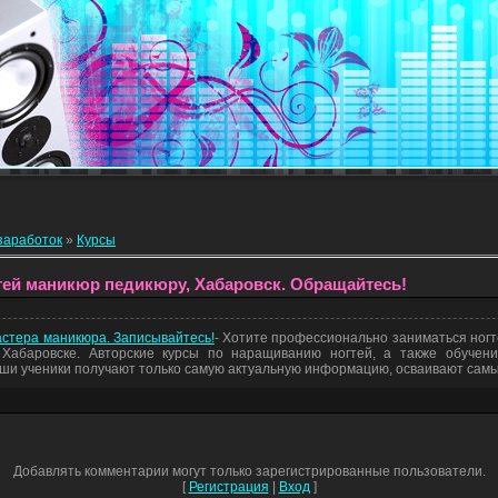
заработок
»
Курсы
ей маникюр педикюру, Хабаровск. Обращайтесь!
мастера маникюра. Записывайтесь!
- Хотите профессионально заниматься ног
в Хабаровске. Авторские курсы по наращиванию ногтей, а также обучен
аши ученики получают только самую актуальную информацию, осваивают сам
Добавлять комментарии могут только зарегистрированные пользователи.
[
Регистрация
|
Вход
]