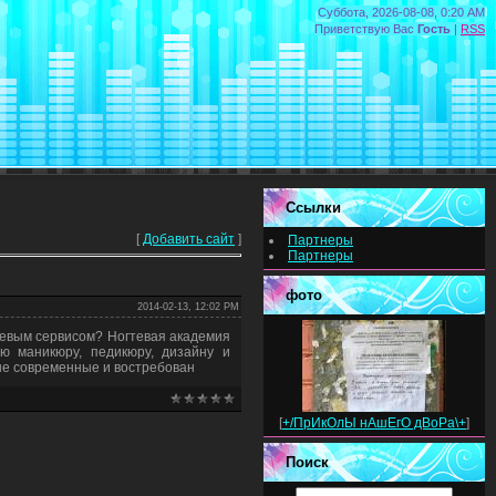
Суббота, 2026-08-08, 0:20 AM
Приветствую Вас
Гость
|
RSS
Ссылки
[
Добавить сайт
]
Партнеры
Партнеры
фото
2014-02-13, 12:02 PM
тевым сервисом? Ногтевая академия
ию маникюру, педикюру, дизайну и
ые современные и востребован
[
+/ПрИкОлЫ нАшЕгО дВоРа\+
]
Поиск