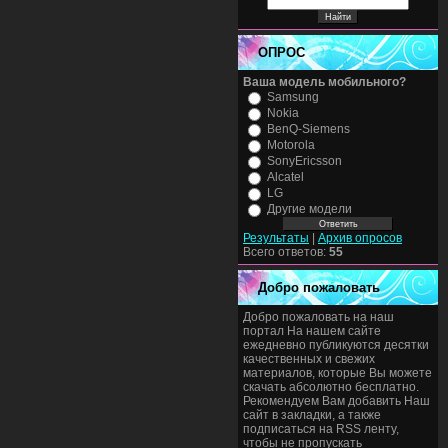
ОПРОС
Ваша модель мобильного?
Samsung
Nokia
BenQ-Siemens
Motorola
SonyEricsson
Alcatel
LG
Другие модели
Результаты
|
Архив опросов
Всего ответов:
55
Добро пожаловать
Добро пожаловать на наш
портал На нашем сайте
ежедневно публикуются десятки
качественных и свежих
материалов, которые Вы можете
скачать абсолютно бесплатно.
Рекомендуем Вам добавить Наш
сайт в закладки, а также
подписаться на RSS ленту,
чтобы не пропускать