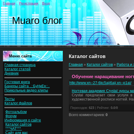
Главная
Регистрация
Вход
Muaro блог
Меню сайта
Каталог сайтов
Главная
»
Каталог сайтов
»
Работа и 
Главная страница
Каталог статей
Дневник
Обучение наращивание ногт
Гостевая книга
http://www.xn--27-6kc5aji6ajj.xn--p1ai/
Банеры сайта ..::БуНкЕр::..
Прикольные видео клипы
Ногтевая академия Crystal: курсы 
Crystal предлагает свои услуги 
Тесты
художественной росписи ногтей. Н
Каталог файлов
Переходов
:
623
|
Рейтинг
:
0.0
/
0
Фотоальбом
Всего комментариев
:
0
Форум
Информация о сайте
Каталог сайтов
***ЧАТ***
Сайт для вас