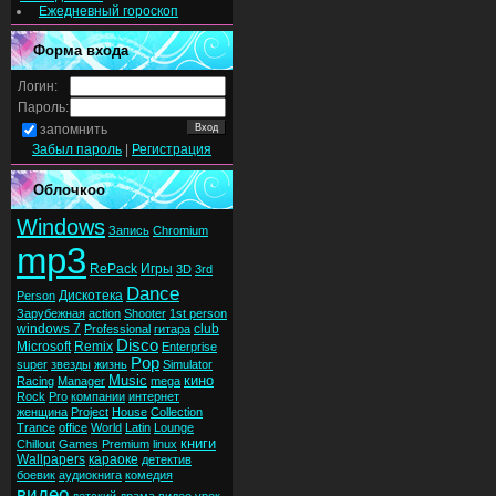
Ежедневный гороскоп
Форма входа
Логин:
Пароль:
запомнить
Забыл пароль
|
Регистрация
Облочкоо
Windows
Запись
Chromium
mp3
RePack
Игры
3D
3rd
Dance
Дискотека
Person
Зарубежная
action
Shooter
1st person
windows 7
club
Professional
гитара
Disco
Microsoft
Remix
Enterprise
Pop
super
звезды
жизнь
Simulator
Music
кино
Racing
Manager
mega
Rock
Pro
компании
интернет
женщина
Project
House
Collection
Trance
office
World
Latin
Lounge
книги
Chillout
Games
Premium
linux
Wallpapers
караоке
детектив
боевик
аудиокнига
комедия
видео