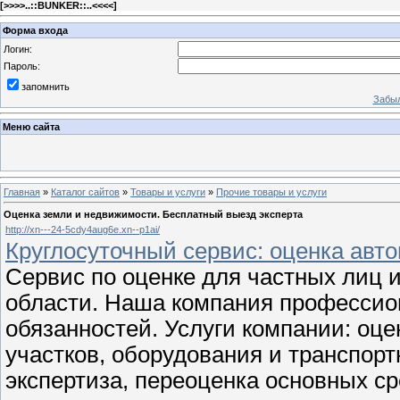
[
>>>>..::BUNKER::..<<<<
]
Форма входа
Логин:
Пароль:
запомнить
Забыл
Меню сайта
Главная
»
Каталог сайтов
»
Товары и услуги
»
Прочие товары и услуги
Оценка земли и недвижимости. Бесплатный выезд эксперта
http://xn---24-5cdy4aug6e.xn--p1ai/
Круглосуточный сервис: оценка авт
Сервис по оценке для частных лиц 
области. Наша компания профессио
обязанностей. Услуги компании: оц
участков, оборудования и транспорт
экспертиза, переоценка основных ср