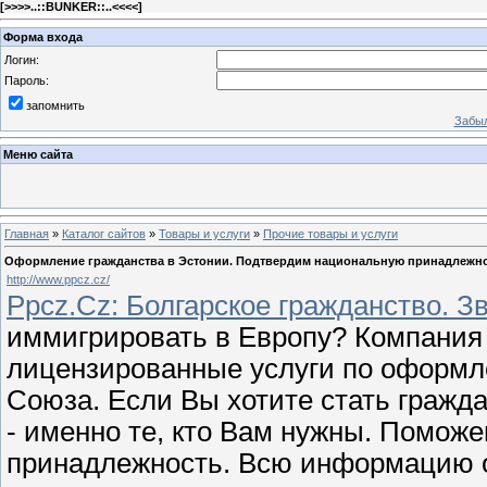
[
>>>>..::BUNKER::..<<<<
]
Форма входа
Логин:
Пароль:
запомнить
Забыл
Меню сайта
Главная
»
Каталог сайтов
»
Товары и услуги
»
Прочие товары и услуги
Оформление гражданства в Эстонии. Подтвердим национальную принадлежн
http://www.ppcz.cz/
Ppcz.Cz: Болгарское гражданство. З
иммигрировать в Европу? Компания 
лицензированные услуги по оформл
Союза. Если Вы хотите стать гражд
- именно те, кто Вам нужны. Помож
принадлежность. Всю информацию о