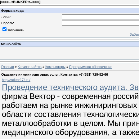
[
>>>>..::BUNKER::..<<<<
]
Форма входа
Логин:
Пароль:
запомнить
Забыл
Меню сайта
Главная
»
Каталог сайтов
»
Компьютеры
»
Программное обеспечение
Оказание инжиниринговых услуг. Контакты: +7 (351) 729-82-66
http://vektor174.ru/
Проведение технического аудита. Зв
фирма Вектор - современная росси
работаем на рынке инжиниринговых у
области составления технологическ
металлообработки в целом. Мы прин
медицинского оборудования, а также