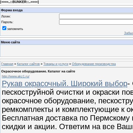
[
>>>>..::BUNKER::..<<<<
]
Форма входа
Логин:
Пароль:
запомнить
Забыл
Меню сайта
Главная
»
Каталог сайтов
»
Товары и услуги
»
Оборудование производства
Окрасочное оборудование. Каталог на сайте
http://www.akz1.ru/
Рукав окрасочный. Широкий выбор
-
пескоструйной очистки и окраски по
окрасочное оборудование, пескостр
ремкомплекты и комплектующие к о
Бесплатная доставка по Пермскому 
скидки и акции. Ответим на все Ва