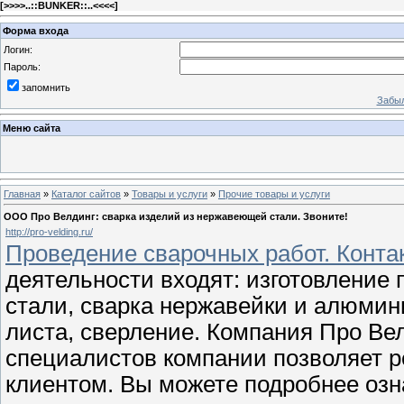
[
>>>>..::BUNKER::..<<<<
]
Форма входа
Логин:
Пароль:
запомнить
Забыл
Меню сайта
Главная
»
Каталог сайтов
»
Товары и услуги
»
Прочие товары и услуги
ООО Про Велдинг: сварка изделий из нержавеющей стали. Звоните!
http://pro-velding.ru/
Проведение сварочных работ. Контак
деятельности входят: изготовление
стали, сварка нержавейки и алюминия
листа, сверление. Компания Про Ве
специалистов компании позволяет 
клиентом. Вы можете подробнее озн