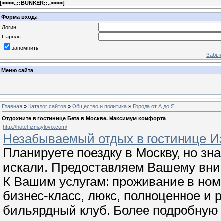
[
>>>>..::BUNKER::..<<<<
]
Форма входа
Логин:
Пароль:
запомнить
Забыл
Меню сайта
Главная
»
Каталог сайтов
»
Общество и политика
»
Города от А до Я
Отдохните в гостинице Бета в Москве. Максимум комфорта
http://hotel-izmaylovo.com/
Незабываемый отдых в гостинице И
Планируете поездку в Москву, но зн
искали. Предоставляем Вашему вни
К Вашим услугам: проживание в номе
бизнес-класс, люкс, полноценное и 
бильярдный клуб. Более подробну