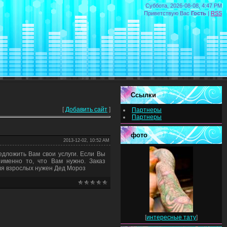
Суббота, 2026-08-08, 4:47 PM
Приветствую Вас
Гость
|
RSS
Ссылки
[
Добавить сайт
]
Партнеры
Партнеры
фото
2013-12-02, 10:52 AM
едложить Вам свои услуги. Если Вы
 именно то, что Вам нужно. Заказ
для взрослых нужен Дед Мороз
[
интересные тату
]