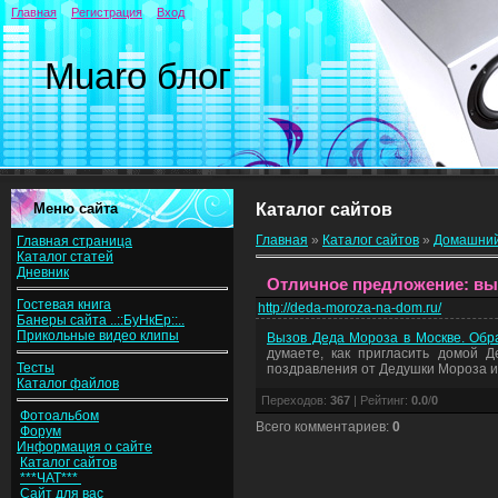
Главная
Регистрация
Вход
Muaro блог
Меню сайта
Каталог сайтов
Главная
»
Каталог сайтов
»
Домашний
Главная страница
Каталог статей
Дневник
Отличное предложение: вы
Гостевая книга
http://deda-moroza-na-dom.ru/
Банеры сайта ..::БуНкЕр::..
Прикольные видео клипы
Вызов Деда Мороза в Москве. Обр
думаете, как пригласить домой Д
Тесты
поздравления от Дедушки Мороза и 
Каталог файлов
Переходов
:
367
|
Рейтинг
:
0.0
/
0
Фотоальбом
Всего комментариев
:
0
Форум
Информация о сайте
Каталог сайтов
***ЧАТ***
Сайт для вас