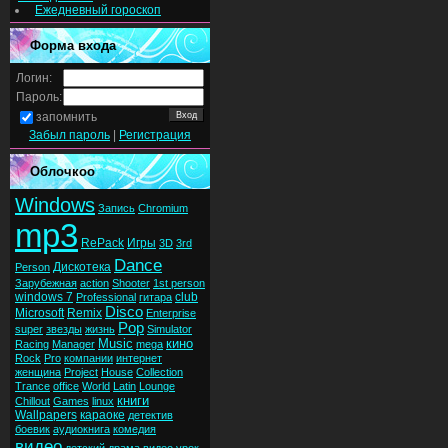
Ежедневный гороскоп
Форма входа
Логин:
Пароль:
запомнить
Забыл пароль
|
Регистрация
Облочкоо
Windows
Запись
Chromium
mp3
RePack
Игры
3D
3rd
Dance
Дискотека
Person
Зарубежная
action
Shooter
1st person
windows 7
club
Professional
гитара
Disco
Microsoft
Remix
Enterprise
Pop
super
звезды
жизнь
Simulator
Music
кино
Racing
Manager
mega
Rock
Pro
компании
интернет
женщина
Project
House
Collection
Trance
office
World
Latin
Lounge
книги
Chillout
Games
linux
Wallpapers
караоке
детектив
боевик
аудиокнига
комедия
видео