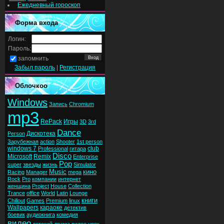
Ежедневный гороскоп
Форма входа
Логин:
Пароль:
запомнить
Забыл пароль
|
Регистрация
Облочкоо
Windows
Запись
Chromium
mp3
RePack
Игры
3D
3rd
Dance
Дискотека
Person
Зарубежная
action
Shooter
1st person
windows 7
club
Professional
гитара
Disco
Microsoft
Remix
Enterprise
Pop
super
звезды
жизнь
Simulator
Music
кино
Racing
Manager
mega
Rock
Pro
компании
интернет
женщина
Project
House
Collection
Trance
office
World
Latin
Lounge
книги
Chillout
Games
Premium
linux
Wallpapers
караоке
детектив
боевик
аудиокнига
комедия
видео