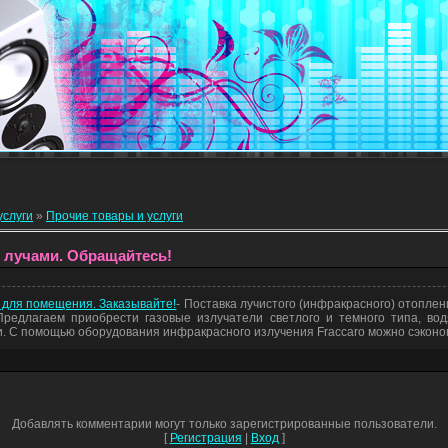
услуги
»
Прочие товары и услуги
лучами. Обращайтесь!
 для помещения. Заказывайте!
- Поставка лучистого (инфракрасного) отоплен
редлагаем приобрести газовые излучатели светлого и темного типа, во
. С помощью оборудования инфракрасного излучения Fraccaro можно сэконо
Добавлять комментарии могут только зарегистрированные пользователи.
[
Регистрация
|
Вход
]