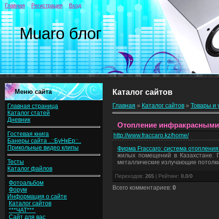
Главная
Регистрация
Вход
Muaro блог
Меню сайта
Каталог сайтов
Главная
»
Каталог сайтов
»
Товары и 
Главная страница
Каталог статей
Дневник
Отопление инфракрасными 
Гостевая книга
http://www.fraccaro.kz/home/
Банеры сайта ..::БуНкЕр::..
Прикольные видео клипы
Фирма Fraccaro: система отопления
жилых помещений в Казахстане. П
Тесты
металлические излучающие потолки
Каталог файлов
Переходов
:
265
|
Рейтинг
:
0.0
/
0
Фотоальбом
Всего комментариев
:
0
Форум
Информация о сайте
Каталог сайтов
***ЧАТ***
Сайт для вас