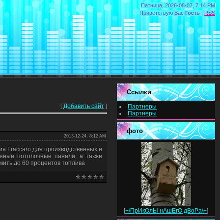
Пятница, 2026-08-07, 7:14 PM
Приветствую Вас
Гость
|
RSS
Ссылки
[
Добавить сайт
]
Партнеры
Партнеры
фото
2013-12-24, 8:12 AM
ия Fraccaro для производственных и
дяные потолочные панели, а также
мить до 60 процентов топлива
[
+/ПрИкОлЫ нАшЕгО дВоРа\+
]