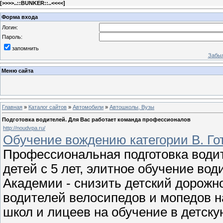
[
>>>>..::BUNKER::..<<<<
]
Форма входа
Логин:
Пароль:
запомнить
Забыл
Меню сайта
Главная
»
Каталог сайтов
»
Автомобили
»
Автошколы, Вузы
Подготовка водителей. Для Вас работает команда профессионалов
http://noudvpa.ru/
Обучение вождению категории В. Го
Профессиональная подготовка води
детей с 5 лет, элитное обучение во
Академии - снизить детский дорожн
водителей велосипедов и мопедов н
школ и лицеев на обучение в детск