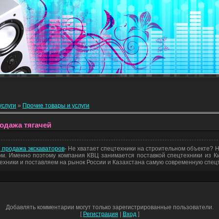
услуги
»
Прочие товары и услуги
родажа тягачей
 продажа экскаваторов
- Не хватает спецтехники на строительном объекте? 
ом. Именно поэтому компания КВЦ занимается поставкой спецтехники из К
хники и поставляем на рынок России и Казахстана самую современную спецт
Добавлять комментарии могут только зарегистрированные пользователи.
[
Регистрация
|
Вход
]