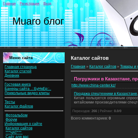
Главная
Регистрация
Вход
Muaro блог
Меню сайта
Каталог сайтов
Главная
»
Каталог сайтов
»
Товары и 
Главная страница
Каталог статей
Дневник
Погрузчики в Казахстане, п
Гостевая книга
http://www.china-center.kz/
Банеры сайта ..::БуНкЕр::..
Прикольные видео клипы
Продажа спецтехники в Казахстане,
Китая пользуется огромным спрос
Тесты
китайскими производителями спецте
Каталог файлов
Переходов
:
266
|
Рейтинг
:
0.0
/
0
Фотоальбом
Всего комментариев
:
0
Форум
Информация о сайте
Каталог сайтов
***ЧАТ***
Сайт для вас