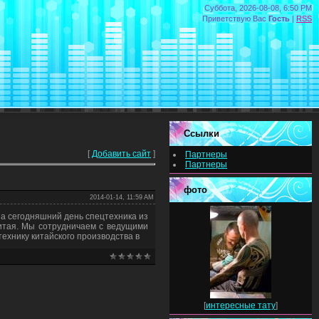
Суббота, 2026-08-08, 6:50 PM
Приветствую Вас
Гость
|
RSS
Ссылки
[
Добавить сайт
]
Партнеры
Партнеры
фото
2014-01-14, 11:59 AM
На сегодняшний день спецтехника из
итая. Мы сотрудничаем с ведущими
ехнику китайского производства в
[
интересные тату
]