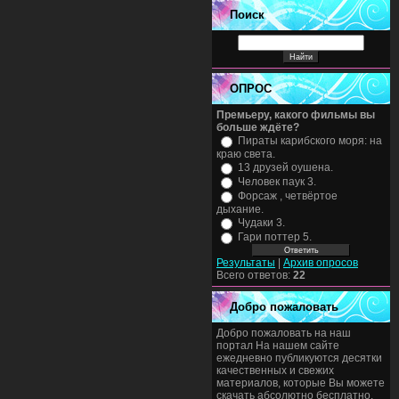
Поиск
ОПРОС
Премьеру, какого фильмы вы
больше ждёте?
Пираты карибского моря: на
краю света.
13 друзей оушена.
Человек паук 3.
Форсаж , четвёртое
дыхание.
Чудаки 3.
Гари поттер 5.
Результаты
|
Архив опросов
Всего ответов:
22
Добро пожаловать
Добро пожаловать на наш
портал На нашем сайте
ежедневно публикуются десятки
качественных и свежих
материалов, которые Вы можете
скачать абсолютно бесплатно.