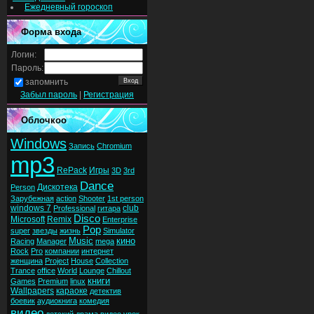
Ежедневный гороскоп
Форма входа
Логин:
Пароль:
запомнить
Забыл пароль
|
Регистрация
Облочкоо
Windows
Запись
Chromium
mp3
RePack
Игры
3D
3rd
Dance
Дискотека
Person
Зарубежная
action
Shooter
1st person
windows 7
club
Professional
гитара
Disco
Microsoft
Remix
Enterprise
Pop
super
звезды
жизнь
Simulator
Music
кино
Racing
Manager
mega
Rock
Pro
компании
интернет
женщина
Project
House
Collection
Trance
office
World
Lounge
Chillout
книги
Games
Premium
linux
Wallpapers
караоке
детектив
боевик
аудиокнига
комедия
видео