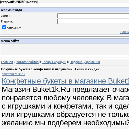
[
>>>>..::BUNKER::..<<<<
]
Форма входа
Логин:
Пароль:
запомнить
Забыл
Меню сайта
Главная
»
Каталог сайтов
»
Товары и услуги
»
Подарки, украшения
Покупайте букеты с конфетами и игрушками. Акции и скидки!
http://buket1k.ru/
Конфетные букеты в магазине Buket
Магазин Buket1k.Ru предлагает очар
понравятся любому человеку. В маг
с игрушками и конфетами, так и сде
или игрушками обрадуется не тольк
желанию мы подберем необходимый 