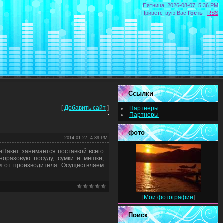
Пятница, 2026-08-07, 5:36 PM
Приветствую Вас
Гость
|
RSS
Ссылки
[
Добавить сайт
]
Партнеры
Партнеры
фото
2014-01-27, 4:39 PM
иПакет занимается поставкой всего
норазовую посуду, сумки и мешки,
м от производителя. Осуществляем
[
Мои фотографии
]
Поиск