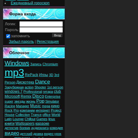
Ежедневный гороскоп
Форма входа
Логин:
Пароль:
запомнить
Забыл пароль
|
Регистрация
Облочкоо
Windows
Запись
Chromium
mp3
RePack
Игры
3D
3rd
Dance
Дискотека
Person
Зарубежная
action
Shooter
1st person
windows 7
club
Professional
гитара
Disco
Microsoft
Remix
Enterprise
Pop
super
звезды
жизнь
Simulator
Music
кино
Racing
Manager
mega
Rock
Pro
компании
интернет
Project
House
Collection
Trance
office
World
Latin
Lounge
Chillout
Games
linux
книги
Wallpapers
караоке
детектив
боевик
аудиокнига
комедия
видео
детский
драма
видео урок