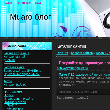
Главная
Регистрация
Вход
Muaro блог
Меню сайта
Каталог сайтов
Главная
»
Каталог сайтов
»
Товары и 
Главная страница
Каталог статей
Дневник
Покупайте одноразовую по
Гостевая книга
http://www.beripaket.ru/
Банеры сайта ..::БуНкЕр::..
Прикольные видео клипы
Пакет ПВД фасовочный по оптима
ассортимента полиэтиленовых пак
Тесты
различные хозяйственные товары.
Каталог файлов
доставку по
Фотоальбом
Переходов
:
276
|
Рейтинг
:
0.0
/
0
Форум
Всего комментариев
:
0
Информация о сайте
Каталог сайтов
***ЧАТ***
Сайт для вас