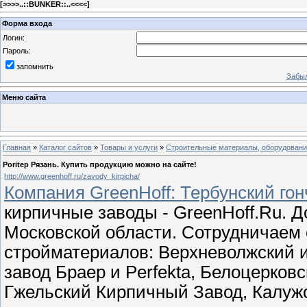
[
>>>>..::BUNKER::..<<<<
]
Форма входа
Логин:
Пароль:
запомнить
Забыл
Меню сайта
Главная
»
Каталог сайтов
»
Товары и услуги
»
Строительные материалы, оборудован
Poritep Рязань. Купить продукцию можно на сайте!
http://www.greenhoff.ru/zavody_kirpicha/
Компания GreenHoff: Тербунский гон
кирпичные заводы - GreenHoff.Ru. Д
Московской области. Сотрудничаем
стройматериалов: Верхневолжский и
завод Браер и Perfekta, Белоцерков
Гжельский Кирпичный Завод, Калуж