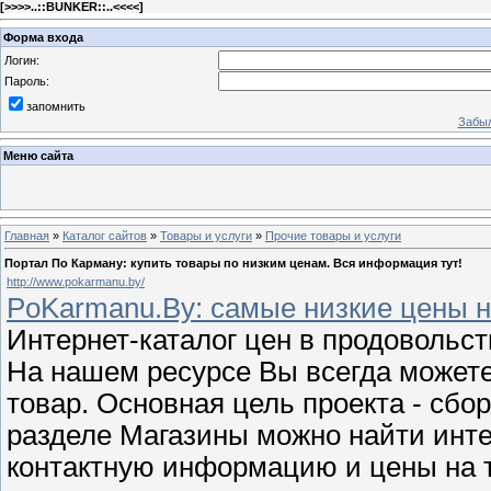
[
>>>>..::BUNKER::..<<<<
]
Форма входа
Логин:
Пароль:
запомнить
Забыл
Меню сайта
Главная
»
Каталог сайтов
»
Товары и услуги
»
Прочие товары и услуги
Портал По Карману: купить товары по низким ценам. Вся информация тут!
http://www.pokarmanu.by/
PoKarmanu.By: самые низкие цены н
Интернет-каталог цен в продовольс
На нашем ресурсе Вы всегда может
товар. Основная цель проекта - сбо
разделе Магазины можно найти инте
контактную информацию и цены на 