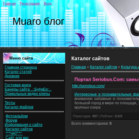
Главная
Регистрация
Вход
Muaro блог
Меню сайта
Каталог сайтов
Главная
»
Каталог сайтов
»
Культура 
Главная страница
Каталог статей
Дневник
Портал Seriobus.Com: сам
Гостевая книга
http://seriobus.com/
Банеры сайта ..::БуНкЕр::..
Прикольные видео клипы
Интересные и познавательные фак
вниманию забавные и познаватель
Тесты
большой город в мире по площади,
Каталог файлов
крупных озера
Фотоальбом
Переходов
:
497
|
Рейтинг
:
0.0
/
0
Форум
Всего комментариев
:
0
Информация о сайте
Каталог сайтов
***ЧАТ***
Сайт для вас