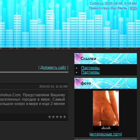
Суббота, 2026-08-08, 9:04 AM
Приветствую Вас
Гость
|
RSS
Ссылки
[
Добавить сайт
]
Партнеры
Партнеры
фото
2014-01-14, 11:41 AM
eriobus.Com. Представляем Вашему
населенных городов в мире, Самый
ольшое озеро в мире и еще 2 менее
[
интересные тату
]