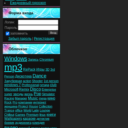
Ежедневный гороскоп
Форма входа
Логин:
Пароль:
запомнить
Забыл пароль
|
Регистрация
Облочкоо
Windows
Запись
Chromium
mp3
RePack
Игры
3D
3rd
Dance
Дискотека
Person
Зарубежная
action
Shooter
1st person
windows 7
club
Professional
гитара
Disco
Microsoft
Remix
Enterprise
Pop
super
звезды
жизнь
Simulator
Music
кино
Racing
Manager
mega
Rock
Pro
компании
интернет
женщина
Project
House
Collection
Trance
office
World
Latin
Lounge
книги
Chillout
Games
Premium
linux
Wallpapers
караоке
детектив
боевик
аудиокнига
комедия
видео