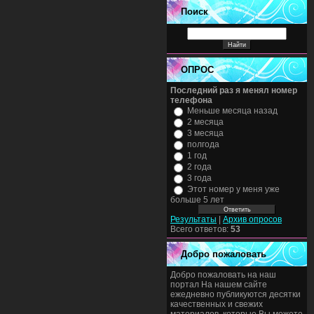
Поиск
ОПРОС
Последний раз я менял номер
телефона
Меньше месяца назад
2 месяца
3 месяца
полгода
1 год
2 года
3 года
Этот номер у меня уже
больше 5 лет
Результаты
|
Архив опросов
Всего ответов:
53
Добро пожаловать
Добро пожаловать на наш
портал На нашем сайте
ежедневно публикуются десятки
качественных и свежих