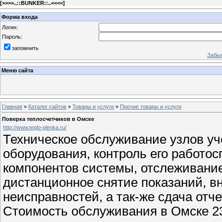
[
>>>>..::BUNKER::..<<<<
]
Форма входа
Логин:
Пароль:
запомнить
Забыл
Меню сайта
Главная
»
Каталог сайтов
»
Товары и услуги
»
Прочие товары и услуги
Поверка теплосчетчиков в Омске
http://www.teplo-plenka.ru/
Техническое обслуживание узлов уч
оборудования, контроль его работо
компонентов системы, отслеживани
дистанционное снятие показаний, в
неисправностей, а так-же сдача от
Стоимость обслуживания в Омске 23