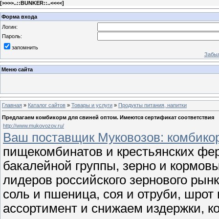
[
>>>>..::BUNKER::..<<<<
]
Форма входа
Логин:
Пароль:
запомнить
Забыл
Меню сайта
Главная
»
Каталог сайтов
»
Товары и услуги
»
Продукты питания, напитки
Предлагаем комбикорм для свиней оптом. Имеются сертификат соответствия
http://www.mukovozov.ru/
Ваш поставщик Муковозов: комбикор
пищекомбинатов и крестьянских фер
бакалейной группы, зерно и кормов
лидеров российского зернового рынк
соль и пшеница, соя и отруби, шро
ассортимент и снижаем издержки, к