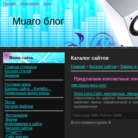
Главная
Регистрация
Вход
Muaro блог
Меню сайта
Каталог сайтов
Главная
»
Каталог сайтов
»
Товары и 
Главная страница
Каталог статей
Дневник
Предлагаем контактные лин
Гостевая книга
http://zeiss-lens.com/
Банеры сайта ..::БуНкЕр::..
Прикольные видео клипы
Zeiss-Lens.Com: контактные линзы
обратились по адресу! Фирменный 
Тесты
наличии линзы ежемесячной и еж
Каталог файлов
проверенная
Фотоальбом
Переходов
:
519
|
Рейтинг
:
0.0
/
0
Форум
Всего комментариев
:
0
Информация о сайте
Каталог сайтов
***ЧАТ***
Сайт для вас