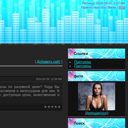
Пятница, 2026-08-07, 0:07 AM
Приветствую Вас
Гость
|
RSS
Ссылки
[
Добавить сайт
]
Партнеры
Партнеры
фото
2014-02-26, 11:34 AM
инзы по разумной цене? Тогда Вы
астворов и аксессуаров для них. В
 доступные цены, качественная и
[
Девушки(xxx)
]
Поиск