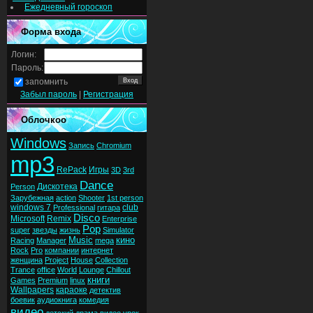
Ежедневный гороскоп
Форма входа
Логин:
Пароль:
запомнить
Забыл пароль
|
Регистрация
Облочкоо
Windows
Запись
Chromium
mp3
RePack
Игры
3D
3rd
Dance
Дискотека
Person
Зарубежная
action
Shooter
1st person
windows 7
club
Professional
гитара
Disco
Microsoft
Remix
Enterprise
Pop
super
звезды
жизнь
Simulator
Music
кино
Racing
Manager
mega
Rock
Pro
компании
интернет
женщина
Project
House
Collection
Trance
office
World
Lounge
Chillout
книги
Games
Premium
linux
Wallpapers
караоке
детектив
боевик
аудиокнига
комедия
видео