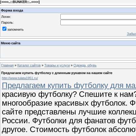
[
>>>>..::BUNKER::..<<<<
]
Форма входа
Логин:
Пароль:
запомнить
Забыл
Меню сайта
Главная
»
Каталог сайтов
»
Товары и услуги
»
Одежда, обувь
Предлагаем купить футболку с длинным рукавом на нашем сайте
http://www.tulata1951.ru/
Предлагаем купить футболку для ма
красивую футболку? Спешите к нам
многообразие красивых футболок. Ф
сайте представлены лучшие коллекц
России. Футболки для фанатов футб
другое. Стоимость футболок абсолют