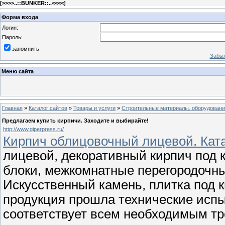
[
>>>>..::BUNKER::..<<<<
]
Форма входа
Логин:
Пароль:
запомнить
Забыл
Меню сайта
Главная
»
Каталог сайтов
»
Товары и услуги
»
Строительные материалы, оборудован
Предлагаем купить кирпичи. Заходите и выбирайте!
http://www.giperpress.ru/
Кирпич облицовочный лицевой. Ката
лицевой, декоративный кирпич под 
блоки, межкомнатные перегородочны
Искусственный камень, плитка под 
продукция прошла технические испы
соответствует всем необходимым т