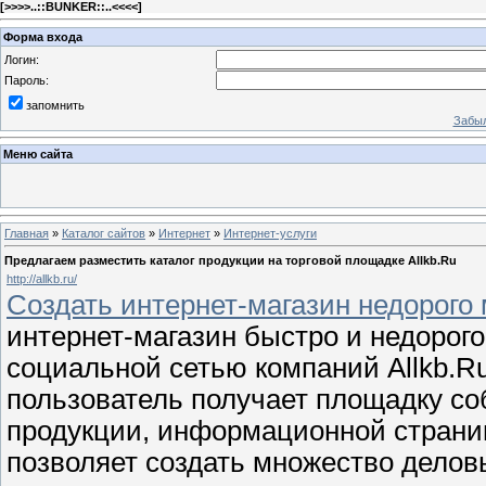
[
>>>>..::BUNKER::..<<<<
]
Форма входа
Логин:
Пароль:
запомнить
Забыл
Меню сайта
Главная
»
Каталог сайтов
»
Интернет
»
Интернет-услуги
Предлагаем разместить каталог продукции на торговой площадке Allkb.Ru
http://allkb.ru/
Создать интернет-магазин недорого 
интернет-магазин быстро и недорог
социальной сетью компаний Allkb.R
пользователь получает площадку соб
продукции, информационной страниц
позволяет создать множество делов