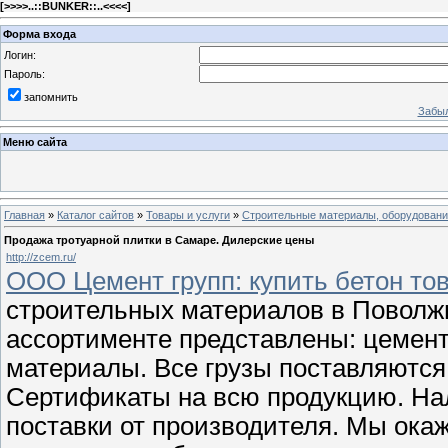
[
>>>>..::BUNKER::..<<<<
]
Форма входа
Логин:
Пароль:
запомнить
Забыл
Меню сайта
Главная
»
Каталог сайтов
»
Товары и услуги
»
Строительные материалы, оборудован
Продажа тротуарной плитки в Самаре. Дилерские цены
http://zcem.ru/
ООО Цемент групп: купить бетон то
строительных материалов в Поволж
ассортименте представлены: цемент 
материалы. Все грузы поставляются 
Сертификаты на всю продукцию. На
поставки от производителя. Мы ок