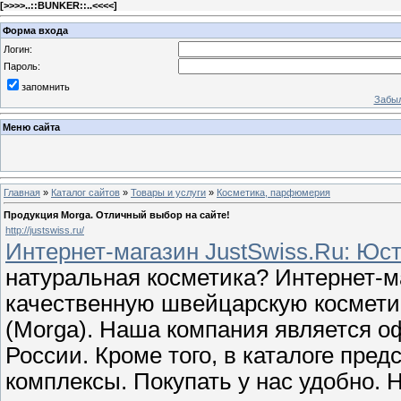
[
>>>>..::BUNKER::..<<<<
]
Форма входа
Логин:
Пароль:
запомнить
Забыл
Меню сайта
Главная
»
Каталог сайтов
»
Товары и услуги
»
Косметика, парфюмерия
Продукция Morga. Отличный выбор на сайте!
http://justswiss.ru/
Интернет-магазин JustSwiss.Ru: Юс
натуральная косметика? Интернет-м
качественную швейцарскую косметику
(Morga). Наша компания является 
России. Кроме того, в каталоге пр
комплексы. Покупать у нас удобно. 