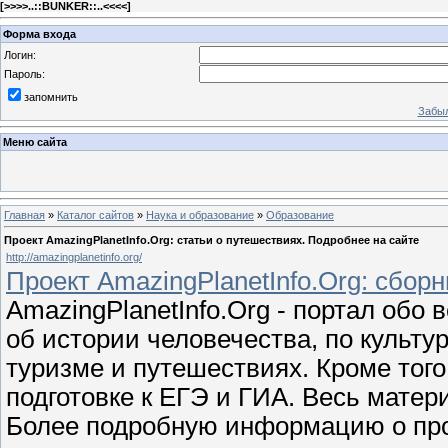
[
>>>>..::BUNKER::..<<<<
]
Форма входа
Логин:
Пароль:
запомнить
Забыл
Меню сайта
Главная
»
Каталог сайтов
»
Наука и образование
»
Образование
Проект AmazingPlanetInfo.Org: статьи о путешествиях. Подробнее на сайте
http://amazingplanetinfo.org/
Проект AmazingPlanetInfo.Org: сборн
AmazingPlanetInfo.Org - портал обо
об истории человечества, по культу
туризме и путешествиях. Кроме того
подготовке к ЕГЭ и ГИА. Весь матер
Более подробную информацию о про