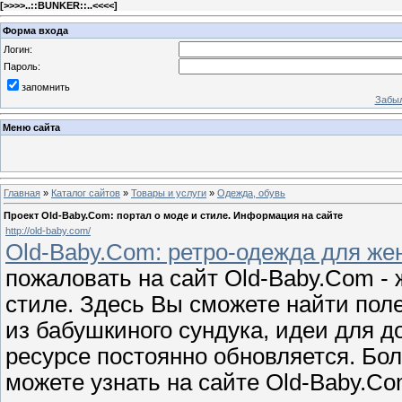
[
>>>>..::BUNKER::..<<<<
]
Форма входа
Логин:
Пароль:
запомнить
Забыл
Меню сайта
Главная
»
Каталог сайтов
»
Товары и услуги
»
Одежда, обувь
Проект Old-Baby.Com: портал о моде и стиле. Информация на сайте
http://old-baby.com/
Old-Baby.Com: ретро-одежда для ж
пожаловать на сайт Old-Baby.Com - 
стиле. Здесь Вы сможете найти поле
из бабушкиного сундука, идеи для д
ресурсе постоянно обновляется. Б
можете узнать на сайте Old-Baby.Co